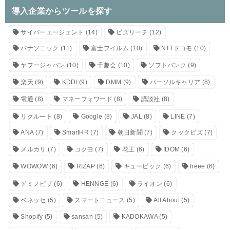
導入企業からツールを探す
サイバーエージェント
(14)
ビズリーチ
(12)
パナソニック
(11)
富士フイルム
(10)
NTTドコモ
(10)
ヤフージャパン
(10)
千趣会
(10)
ソフトバンク
(9)
楽天
(9)
KDDI
(9)
DMM
(9)
パーソルキャリア
(8)
電通
(8)
マネーフォワード
(8)
講談社
(8)
リクルート
(8)
Google
(8)
JAL
(8)
LINE
(7)
ANA
(7)
SmartHR
(7)
朝日新聞
(7)
クックビズ
(7)
メルカリ
(7)
コクヨ
(7)
花王
(6)
IDOM
(6)
WOWOW
(6)
RIZAP
(6)
キュービック
(6)
freee
(6)
ドミノピザ
(6)
HENNGE
(6)
ライオン
(6)
ベネッセ
(5)
スマートニュース
(5)
All About
(5)
Shopify
(5)
sansan
(5)
KADOKAWA
(5)