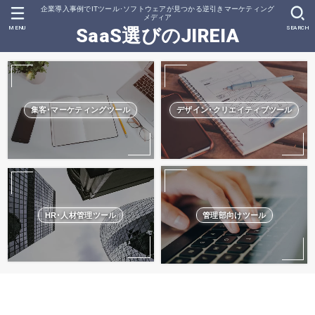
企業導入事例でITツール･ソフトウェアが見つかる逆引きマーケティング
メディア
MENU
SEARCH
SaaS選びのJIREIA
集客･マーケティングツール
デザイン･クリエイティブツール
HR･人材管理ツール
管理部向けツール