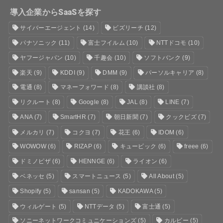
導入企業からSaaSを探す
サイバーエージェント
(14)
ビズリーチ
(12)
パナソニック
(11)
富士フイルム
(10)
NTTドコモ
(10)
ヤフージャパン
(10)
千趣会
(10)
ソフトバンク
(9)
楽天
(9)
KDDI
(9)
DMM
(9)
パーソルキャリア
(8)
電通
(8)
マネーフォワード
(8)
講談社
(8)
リクルート
(8)
Google
(8)
JAL
(8)
LINE
(7)
ANA
(7)
SmartHR
(7)
朝日新聞
(7)
クックビズ
(7)
メルカリ
(7)
コクヨ
(7)
花王
(6)
IDOM
(6)
WOWOW
(6)
RIZAP
(6)
キュービック
(6)
freee
(6)
ドミノピザ
(6)
HENNGE
(6)
ライオン
(6)
ベネッセ
(5)
スマートニュース
(5)
All About
(5)
Shopify
(5)
sansan
(5)
KADOKAWA
(5)
ウィルゲート
(5)
NTTデータ
(5)
富士通
(5)
ソニーネットワークコミュニケーションズ
(5)
カルビー
(5)