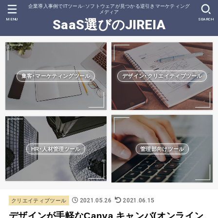
企業導入事例でITツール･ソフトウェアが見つかる逆引きマーケティング
メディア
MENU
SEARCH
SaaS選びのJIREIA
集客･マーケティングツール
デザイン･クリエイティブツール
HR･人材管理ツール
管理部向けツール
2021.05.26
2021.06.15
クリエイティブツール
デザインが手軽なCanva キャンバ(オンライン