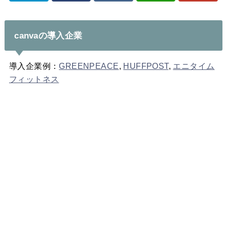
canvaの導入企業
導入企業例：
GREENPEACE
,
HUFFPOST
,
エニタイム
フィットネス