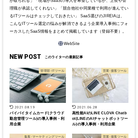
が取られる」「現場がSaaSの導入を希望しているが、上長や管
理職が承認してくれない」「競合他社や同業種で利用が進んでい
るITツールはチェックしておきたい」 SaaS選びのJIREIAは、
こんなITツール選定の悩みが解消できるよう企業導入事例にフォ
ーカスしたSaaS情報をまとめて掲載しています（登録不要）。
WebSite
NEW POST
管理部･ITツール
営業･接客ツール
2021.08.19
2021.06.28
バイバイタイムカード(クラウド
高性能AIのLINE CLOVA Chatb
勤怠管理ツール)の導入事例・利
ot(LINEのAIチャットボットツー
用企業
ル)の導入事例・利用企業
集客･マーケティングツール
営業･接客ツール