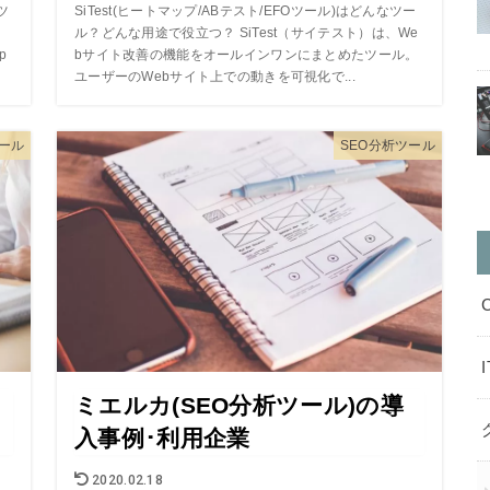
ツ
SiTest(ヒートマップ/ABテスト/EFOツール)はどんなツー
、
ル？どんな用途で役立つ？ SiTest（サイテスト）は、We
p
bサイト改善の機能をオールインワンにまとめたツール。
ユーザーのWebサイト上での動きを可視化で...
ール
SEO分析ツール
ミエルカ(SEO分析ツール)の導
入事例･利用企業
2020.02.18