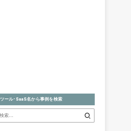
ツール･SaaS名から事例を検索
検
索: