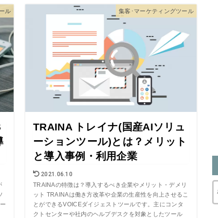
ール
集客･マーケティングツール
S
TRAINA トレイナ(国産AIソリュ
導
ーションツール)とは？メリット
と導入事例・利用企業
2021.06.10
が
TRAINAの特徴は？導入するべき企業やメリット・デメリ
ソ
ット TRAINAは働き方改革や企業の生産性を向上させるこ
ー
とができるVOICEダイジェストツールです。主にコンタ
クトセンターや社内のヘルプデスクを対象としたツール