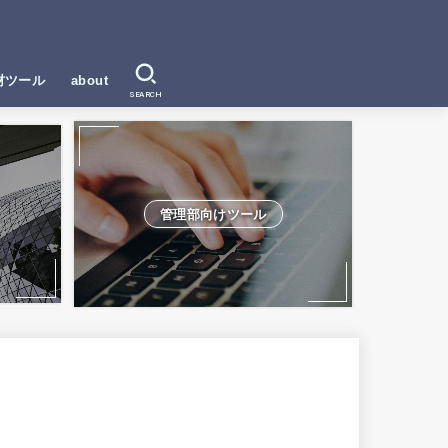
材ツール
about
SEARCH
管理部向けツール