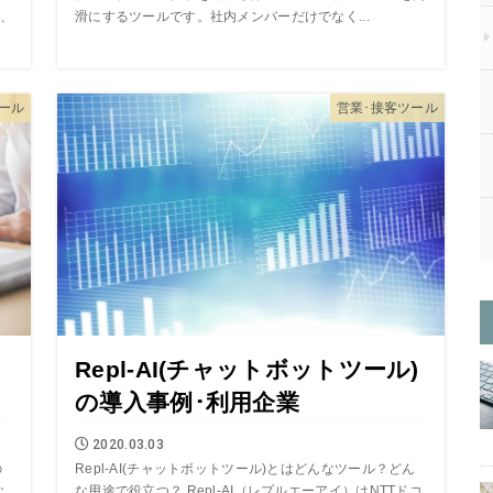
、
滑にするツールです。社内メンバーだけでなく...
ツール
営業･接客ツール
Repl-AI(チャットボットツール)
の導入事例･利用企業
2020.03.03
の
Repl-AI(チャットボットツール)とはどんなツール？どん
な
な用途で役立つ？ Repl-AI（レプルエーアイ）はNTTドコ