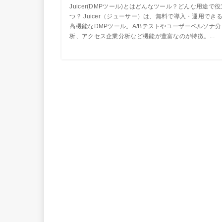
Juicer(DMPツール)とはどんなツール？どんな用途で役
つ？ Juicer（ジューサー）は、無料で導入・運用でき
高機能なDMPツール。A/Bテストやユーザーペルソナ分
析、アクセス企業分析など機能が豊富なのが特徴。...