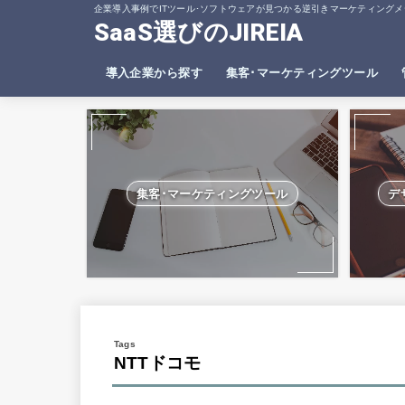
企業導入事例でITツール･ソフトウェアが見つかる逆引きマーケティングメ
SaaS選びのJIREIA
導入企業から探す
集客･マーケティングツール
SEO分析ツール
ヒートマップツール
集客･マーケティングツール
デ
NTTドコモ