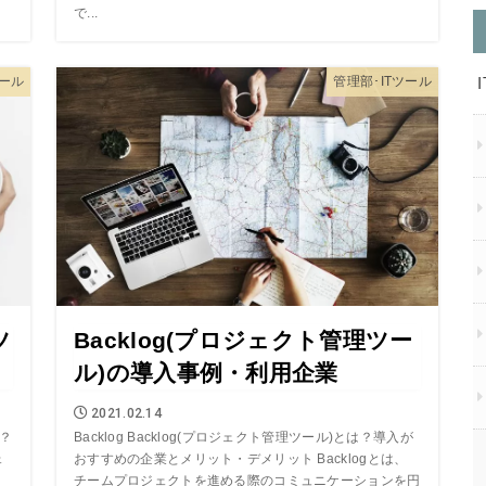
で...
ール
管理部･ITツール
ツ
Backlog(プロジェクト管理ツー
ル)の導入事例・利用企業
2021.02.14
は？
Backlog Backlog(プロジェクト管理ツール)とは？導入が
ェ
おすすめの企業とメリット・デメリット Backlogとは、
チームプロジェクトを進める際のコミュニケーションを円