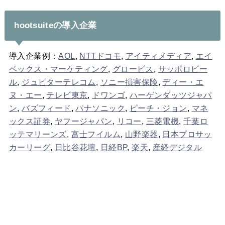
hootsuiteの導入企業
導入企業例：
AOL
,
NTTドコモ
,
アイティメディア
,
エイ
ベックス・マーケティング
,
グロービス
,
サッポロビー
ル
,
ジュピターテレコム
,
ソニー損害保険
,
ディー・エ
ヌ・エー
,
テレビ東京
,
ドワンゴ
,
ハーゲンダッツジャパ
ン
,
バズフィード
,
パナソニック
,
ピーチ・ジョン
,
マネ
ックス証券
,
ヤフージャパン
,
リコー
,
三菱電機
,
千葉ロ
ッテマリーンズ
,
富士フイルム
,
山野楽器
,
日本プロサッ
カーリーグ
,
日比谷花壇
,
日経BP
,
楽天
,
産経デジタル