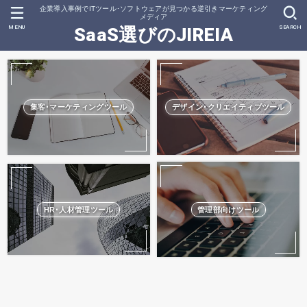
企業導入事例でITツール･ソフトウェアが見つかる逆引きマーケティング
メディア
MENU
SEARCH
SaaS選びのJIREIA
集客･マーケティングツール
デザイン･クリエイティブツール
HR･人材管理ツール
管理部向けツール