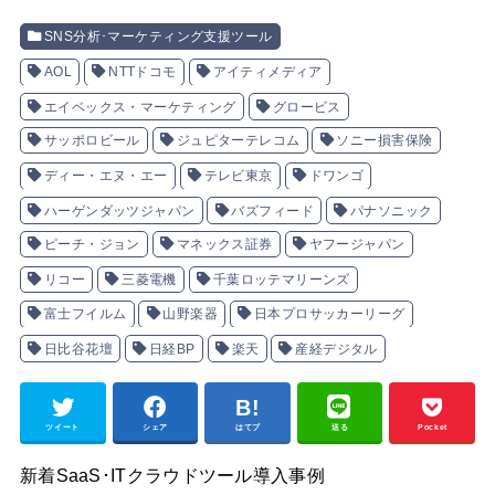
SNS分析･マーケティング支援ツール
AOL
NTTドコモ
アイティメディア
エイベックス・マーケティング
グロービス
サッポロビール
ジュピターテレコム
ソニー損害保険
ディー・エヌ・エー
テレビ東京
ドワンゴ
ハーゲンダッツジャパン
バズフィード
パナソニック
ピーチ・ジョン
マネックス証券
ヤフージャパン
リコー
三菱電機
千葉ロッテマリーンズ
富士フイルム
山野楽器
日本プロサッカーリーグ
日比谷花壇
日経BP
楽天
産経デジタル
ツイート
シェア
はてブ
送る
Pocket
新着SaaS･ITクラウドツール導入事例