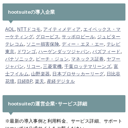
hootsuiteの導入企業
AOL
,
NTTドコモ
,
アイティメディア
,
エイベックス・マ
ーケティング
,
グロービス
,
サッポロビール
,
ジュピター
テレコム
,
ソニー損害保険
,
ディー・エヌ・エー
,
テレビ
東京
,
ドワンゴ
,
ハーゲンダッツジャパン
,
バズフィード
,
パナソニック
,
ピーチ・ジョン
,
マネックス証券
,
ヤフー
ジャパン
,
リコー
,
三菱電機
,
千葉ロッテマリーンズ
,
富
士フイルム
,
山野楽器
,
日本プロサッカーリーグ
,
日比谷
花壇
,
日経BP
,
楽天
,
産経デジタル
hootsuiteの運営企業･サービス詳細
※最新の導入事例と利用料金、サービス詳細、サポート