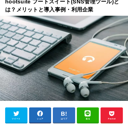
hootsuite フートスイート(SNS管理ツール)と
は？メリットと導入事例・利用企業
ツイート
シェア
はてブ
送る
Pocket