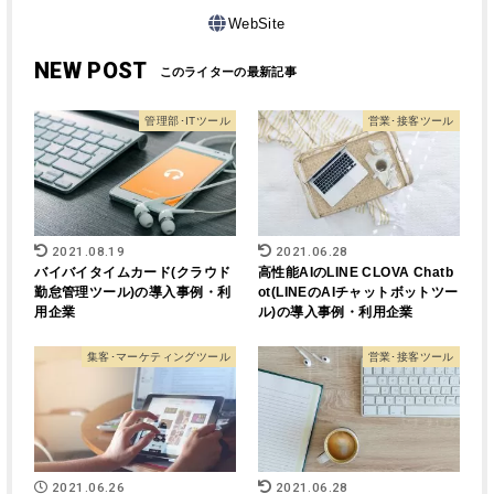
WebSite
NEW POST
管理部･ITツール
営業･接客ツール
2021.08.19
2021.06.28
バイバイタイムカード(クラウド
高性能AIのLINE CLOVA Chatb
勤怠管理ツール)の導入事例・利
ot(LINEのAIチャットボットツー
用企業
ル)の導入事例・利用企業
集客･マーケティングツール
営業･接客ツール
2021.06.26
2021.06.28