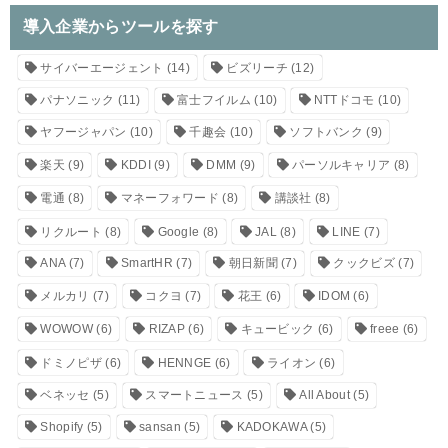
導入企業からツールを探す
サイバーエージェント
(14)
ビズリーチ
(12)
パナソニック
(11)
富士フイルム
(10)
NTTドコモ
(10)
ヤフージャパン
(10)
千趣会
(10)
ソフトバンク
(9)
楽天
(9)
KDDI
(9)
DMM
(9)
パーソルキャリア
(8)
電通
(8)
マネーフォワード
(8)
講談社
(8)
リクルート
(8)
Google
(8)
JAL
(8)
LINE
(7)
ANA
(7)
SmartHR
(7)
朝日新聞
(7)
クックビズ
(7)
メルカリ
(7)
コクヨ
(7)
花王
(6)
IDOM
(6)
WOWOW
(6)
RIZAP
(6)
キュービック
(6)
freee
(6)
ドミノピザ
(6)
HENNGE
(6)
ライオン
(6)
ベネッセ
(5)
スマートニュース
(5)
All About
(5)
Shopify
(5)
sansan
(5)
KADOKAWA
(5)