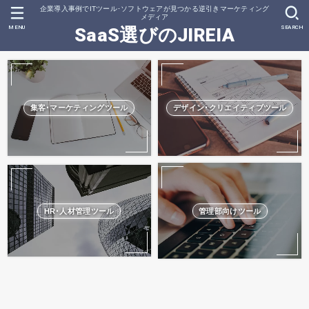
企業導入事例でITツール･ソフトウェアが見つかる逆引きマーケティング
メディア
MENU
SEARCH
SaaS選びのJIREIA
集客･マーケティングツール
デザイン･クリエイティブツール
HR･人材管理ツール
管理部向けツール