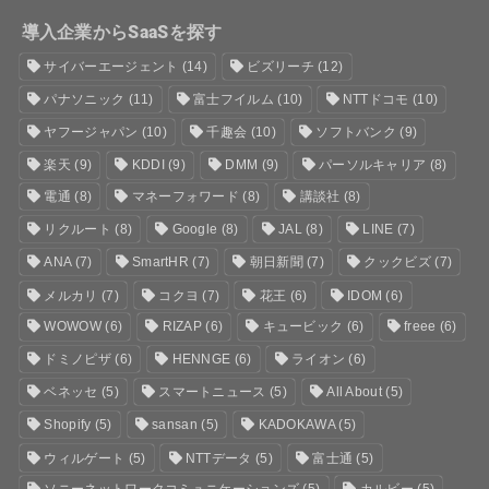
導入企業からSaaSを探す
サイバーエージェント
(14)
ビズリーチ
(12)
パナソニック
(11)
富士フイルム
(10)
NTTドコモ
(10)
ヤフージャパン
(10)
千趣会
(10)
ソフトバンク
(9)
楽天
(9)
KDDI
(9)
DMM
(9)
パーソルキャリア
(8)
電通
(8)
マネーフォワード
(8)
講談社
(8)
リクルート
(8)
Google
(8)
JAL
(8)
LINE
(7)
ANA
(7)
SmartHR
(7)
朝日新聞
(7)
クックビズ
(7)
メルカリ
(7)
コクヨ
(7)
花王
(6)
IDOM
(6)
WOWOW
(6)
RIZAP
(6)
キュービック
(6)
freee
(6)
ドミノピザ
(6)
HENNGE
(6)
ライオン
(6)
ベネッセ
(5)
スマートニュース
(5)
All About
(5)
Shopify
(5)
sansan
(5)
KADOKAWA
(5)
ウィルゲート
(5)
NTTデータ
(5)
富士通
(5)