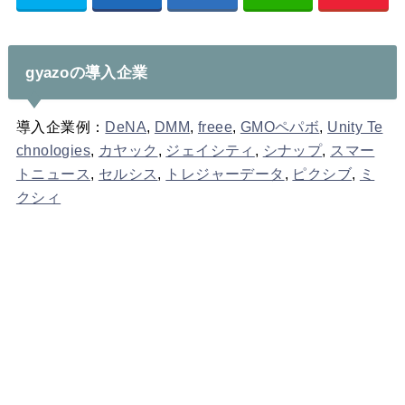
gyazoの導入企業
導入企業例：
DeNA
,
DMM
,
freee
,
GMOペパボ
,
Unity Te
chnologies
,
カヤック
,
ジェイシティ
,
シナップ
,
スマー
トニュース
,
セルシス
,
トレジャーデータ
,
ピクシブ
,
ミ
クシィ