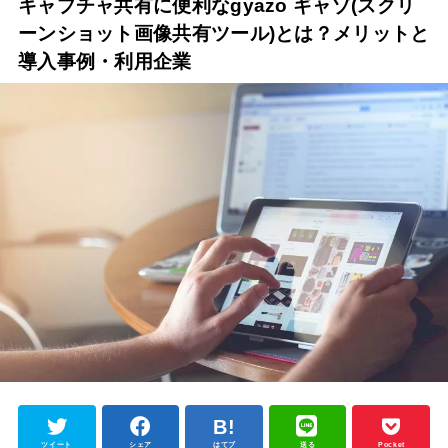
キャプチャ共有に便利なgyazo ギャゾ(スクリ
ーンショット画像共有ツール)とは？メリットと
導入事例・利用企業
ツイート
シェア
はてブ
送る
Pocket