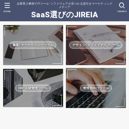
企業導入事例でITツール･ソフトウェアが見つかる逆引きマーケティング
メディア
MENU
SEARCH
SaaS選びのJIREIA
集客･マーケティングツール
デザイン･クリエイティブツール
HR･人材管理ツール
管理部向けツール