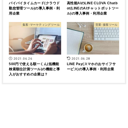
バイバイタイムカード(クラウド
高性能AIのLINE CLOVA Chatb
勤怠管理ツール)の導入事例・利
ot(LINEのAIチャットボットツー
用企業
ル)の導入事例・利用企業
集客･マーケティングツール
営業･接客ツール
2021.06.26
2021.06.28
500円で使える順一くん(低機能
LINE Pay(スマホのおサイフサ
検索順位計測ツール)の機能と導
ービス)の導入事例・利用企業
入がおすすめの企業は？