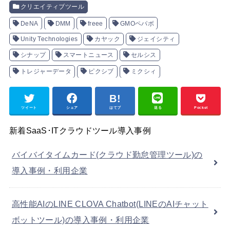
クリエイティブツール
DeNA
DMM
freee
GMOペパボ
Unity Technologies
カヤック
ジェイシティ
シナップ
スマートニュース
セルシス
トレジャーデータ
ピクシブ
ミクシィ
ツイート
シェア
はてブ
送る
Pocket
新着SaaS･ITクラウドツール導入事例
バイバイタイムカード(クラウド勤怠管理ツール)の
導入事例・利用企業
高性能AIのLINE CLOVA Chatbot(LINEのAIチャット
ボットツール)の導入事例・利用企業