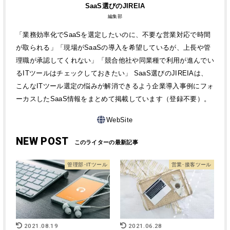
SaaS選びのJIREIA
編集部
「業務効率化でSaaSを選定したいのに、不要な営業対応で時間
が取られる」「現場がSaaSの導入を希望しているが、上長や管
理職が承認してくれない」「競合他社や同業種で利用が進んでい
るITツールはチェックしておきたい」 SaaS選びのJIREIAは、
こんなITツール選定の悩みが解消できるよう企業導入事例にフォ
ーカスしたSaaS情報をまとめて掲載しています（登録不要）。
WebSite
NEW POST
管理部･ITツール
営業･接客ツール
2021.08.19
2021.06.28