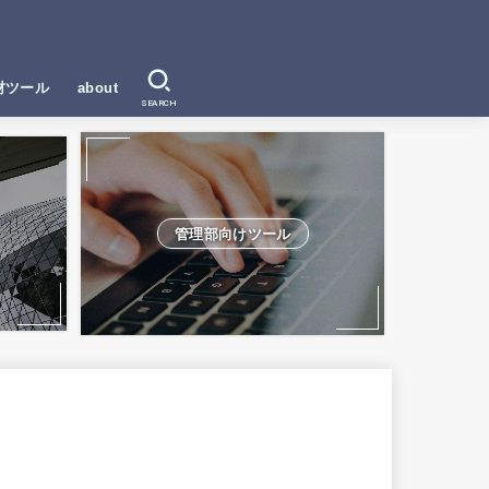
材ツール
about
SEARCH
管理部向けツール