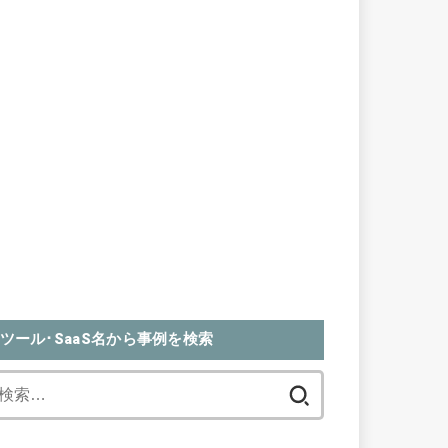
ツール･SaaS名から事例を検索
検
索: