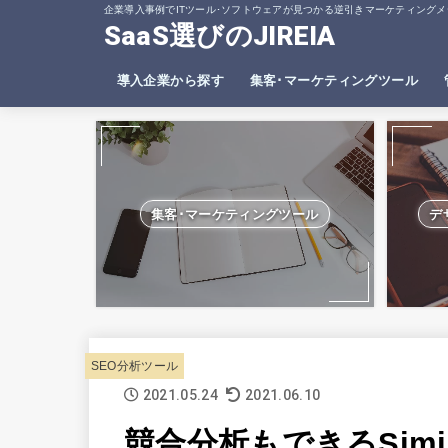
企業導入事例でITツール･ソフトウェアが見つかる逆引きマーケティングメ
SaaS選びのJIREIA
導入企業から探す
集客･マーケティングツール
SEO分析ツール
ヒートマップツール
集客･マーケティングツール
デ
SEO分析ツール
2021.05.24
2021.06.10
競合分析もできるSimi