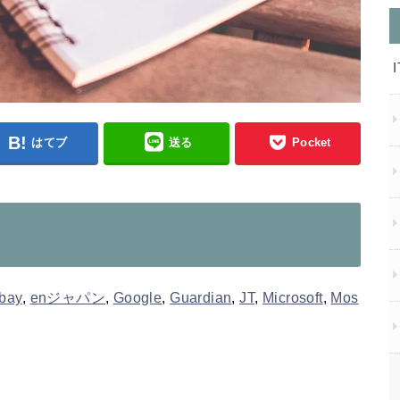
はてブ
送る
Pocket
bay
,
enジャパン
,
Google
,
Guardian
,
JT
,
Microsoft
,
Mos