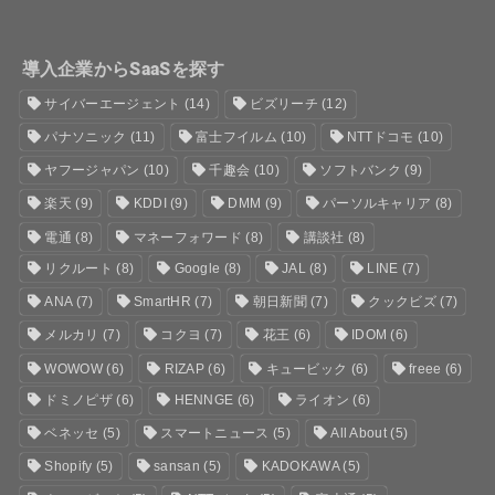
導入企業からSaaSを探す
サイバーエージェント
(14)
ビズリーチ
(12)
パナソニック
(11)
富士フイルム
(10)
NTTドコモ
(10)
ヤフージャパン
(10)
千趣会
(10)
ソフトバンク
(9)
楽天
(9)
KDDI
(9)
DMM
(9)
パーソルキャリア
(8)
電通
(8)
マネーフォワード
(8)
講談社
(8)
リクルート
(8)
Google
(8)
JAL
(8)
LINE
(7)
ANA
(7)
SmartHR
(7)
朝日新聞
(7)
クックビズ
(7)
メルカリ
(7)
コクヨ
(7)
花王
(6)
IDOM
(6)
WOWOW
(6)
RIZAP
(6)
キュービック
(6)
freee
(6)
ドミノピザ
(6)
HENNGE
(6)
ライオン
(6)
ベネッセ
(5)
スマートニュース
(5)
All About
(5)
Shopify
(5)
sansan
(5)
KADOKAWA
(5)