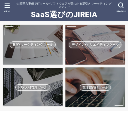
企業導入事例でITツール･ソフトウェアが見つかる逆引きマーケティング
メディア
MENU
SEARCH
SaaS選びのJIREIA
集客･マーケティングツール
デザイン･クリエイティブツール
HR･人材管理ツール
管理部向けツール