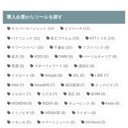
導入企業からツールを探す
サイバーエージェント
(14)
ビズリーチ
(12)
パナソニック
(11)
富士フイルム
(10)
NTTドコモ
(10)
ヤフージャパン
(10)
千趣会
(10)
ソフトバンク
(9)
楽天
(9)
KDDI
(9)
DMM
(9)
パーソルキャリア
(8)
電通
(8)
マネーフォワード
(8)
講談社
(8)
リクルート
(8)
Google
(8)
JAL
(8)
LINE
(7)
ANA
(7)
SmartHR
(7)
朝日新聞
(7)
クックビズ
(7)
メルカリ
(7)
コクヨ
(7)
花王
(6)
IDOM
(6)
WOWOW
(6)
RIZAP
(6)
キュービック
(6)
freee
(6)
ドミノピザ
(6)
HENNGE
(6)
ライオン
(6)
ベネッセ
(5)
スマートニュース
(5)
All About
(5)