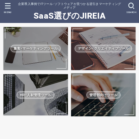
企業導入事例でITツール･ソフトウェアが見つかる逆引きマーケティング
メディア
MENU
SEARCH
SaaS選びのJIREIA
集客･マーケティングツール
デザイン･クリエイティブツール
HR･人材管理ツール
管理部向けツール