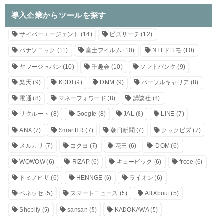
導入企業からツールを探す
サイバーエージェント
(14)
ビズリーチ
(12)
パナソニック
(11)
富士フイルム
(10)
NTTドコモ
(10)
ヤフージャパン
(10)
千趣会
(10)
ソフトバンク
(9)
楽天
(9)
KDDI
(9)
DMM
(9)
パーソルキャリア
(8)
電通
(8)
マネーフォワード
(8)
講談社
(8)
リクルート
(8)
Google
(8)
JAL
(8)
LINE
(7)
ANA
(7)
SmartHR
(7)
朝日新聞
(7)
クックビズ
(7)
メルカリ
(7)
コクヨ
(7)
花王
(6)
IDOM
(6)
WOWOW
(6)
RIZAP
(6)
キュービック
(6)
freee
(6)
ドミノピザ
(6)
HENNGE
(6)
ライオン
(6)
ベネッセ
(5)
スマートニュース
(5)
All About
(5)
Shopify
(5)
sansan
(5)
KADOKAWA
(5)