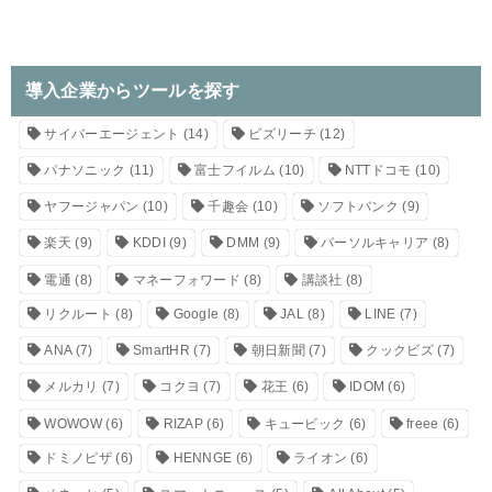
導入企業からツールを探す
サイバーエージェント
(14)
ビズリーチ
(12)
パナソニック
(11)
富士フイルム
(10)
NTTドコモ
(10)
ヤフージャパン
(10)
千趣会
(10)
ソフトバンク
(9)
楽天
(9)
KDDI
(9)
DMM
(9)
パーソルキャリア
(8)
電通
(8)
マネーフォワード
(8)
講談社
(8)
リクルート
(8)
Google
(8)
JAL
(8)
LINE
(7)
ANA
(7)
SmartHR
(7)
朝日新聞
(7)
クックビズ
(7)
メルカリ
(7)
コクヨ
(7)
花王
(6)
IDOM
(6)
WOWOW
(6)
RIZAP
(6)
キュービック
(6)
freee
(6)
ドミノピザ
(6)
HENNGE
(6)
ライオン
(6)