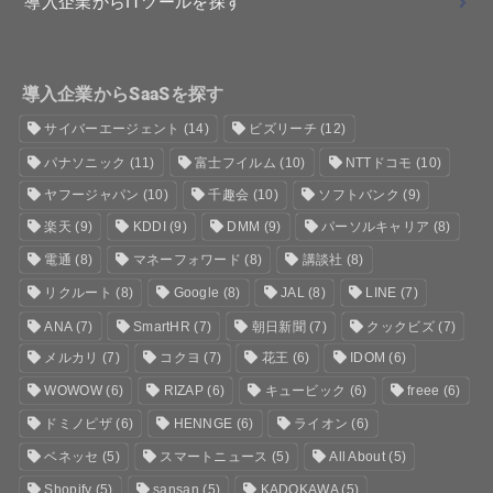
導入企業からITツールを探す
導入企業からSaaSを探す
サイバーエージェント
(14)
ビズリーチ
(12)
パナソニック
(11)
富士フイルム
(10)
NTTドコモ
(10)
ヤフージャパン
(10)
千趣会
(10)
ソフトバンク
(9)
楽天
(9)
KDDI
(9)
DMM
(9)
パーソルキャリア
(8)
電通
(8)
マネーフォワード
(8)
講談社
(8)
リクルート
(8)
Google
(8)
JAL
(8)
LINE
(7)
ANA
(7)
SmartHR
(7)
朝日新聞
(7)
クックビズ
(7)
メルカリ
(7)
コクヨ
(7)
花王
(6)
IDOM
(6)
WOWOW
(6)
RIZAP
(6)
キュービック
(6)
freee
(6)
ドミノピザ
(6)
HENNGE
(6)
ライオン
(6)
ベネッセ
(5)
スマートニュース
(5)
All About
(5)
Shopify
(5)
sansan
(5)
KADOKAWA
(5)