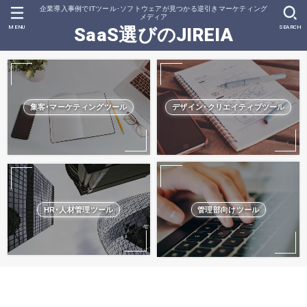
企業導入事例でITツール･ソフトウェアが見つかる逆引きマーケティング
メディア
MENU
SEARCH
SaaS選びのJIREIA
集客･マーケティングツール
デザイン･クリエイティブツール
HR･人材管理ツール
管理部向けツール