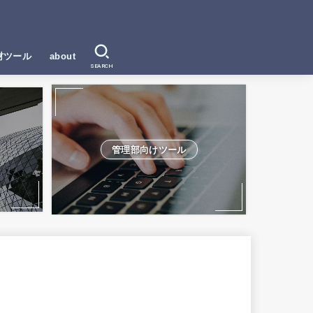
材ツール
about
SEARCH
管理部向けツール