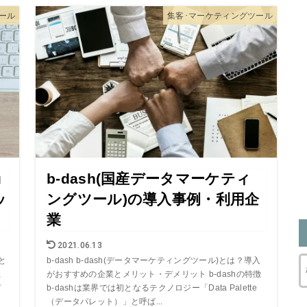
ツール
集客･マーケティングツール
u
b-dash(国産データマーケティ
ッ
ングツール)の導入事例・利用企
業
2021.06.13
と
b-dash b-dash(データマーケティングツール)とは？導入
上
がおすすめの企業とメリット・デメリット b-dashの特徴
デ
b-dashは業界では初となるテクノロジー「Data Palette
（データパレット）」と呼ば...