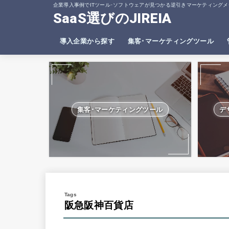
企業導入事例でITツール･ソフトウェアが見つかる逆引きマーケティングメ
SaaS選びのJIREIA
導入企業から探す
集客･マーケティングツール
SEO分析ツール
ヒートマップツール
集客･マーケティングツール
デ
阪急阪神百貨店