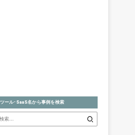
ツール･SaaS名から事例を検索
検
索: