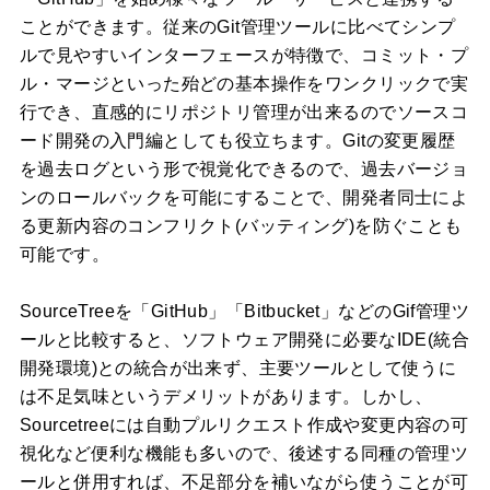
ことができます。従来のGit管理ツールに比べてシンプ
ルで見やすいインターフェースが特徴で、コミット・プ
ル・マージといった殆どの基本操作をワンクリックで実
行でき、直感的にリポジトリ管理が出来るのでソースコ
ード開発の入門編としても役立ちます。Gitの変更履歴
を過去ログという形で視覚化できるので、過去バージョ
ンのロールバックを可能にすることで、開発者同士によ
る更新内容のコンフリクト(バッティング)を防ぐことも
可能です。
SourceTreeを「GitHub」「Bitbucket」などのGif管理ツ
ールと比較すると、ソフトウェア開発に必要なIDE(統合
開発環境)との統合が出来ず、主要ツールとして使うに
は不足気味というデメリットがあります。しかし、
Sourcetreeには自動プルリクエスト作成や変更内容の可
視化など便利な機能も多いので、後述する同種の管理ツ
ールと併用すれば、不足部分を補いながら使うことが可