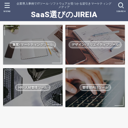
企業導入事例でITツール･ソフトウェアが見つかる逆引きマーケティング
メディア
MENU
SEARCH
SaaS選びのJIREIA
集客･マーケティングツール
デザイン･クリエイティブツール
HR･人材管理ツール
管理部向けツール