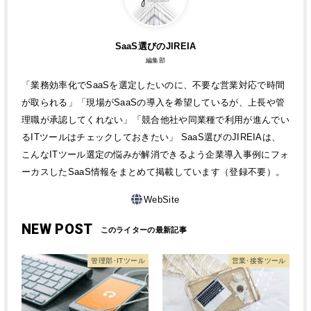
SaaS選びのJIREIA
編集部
「業務効率化でSaaSを選定したいのに、不要な営業対応で時間
が取られる」「現場がSaaSの導入を希望しているが、上長や管
理職が承認してくれない」「競合他社や同業種で利用が進んでい
るITツールはチェックしておきたい」 SaaS選びのJIREIAは、
こんなITツール選定の悩みが解消できるよう企業導入事例にフォ
ーカスしたSaaS情報をまとめて掲載しています（登録不要）。
WebSite
NEW POST
管理部･ITツール
営業･接客ツール