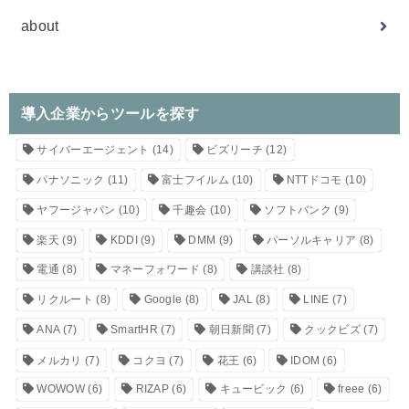
about
導入企業からツールを探す
サイバーエージェント
(14)
ビズリーチ
(12)
パナソニック
(11)
富士フイルム
(10)
NTTドコモ
(10)
ヤフージャパン
(10)
千趣会
(10)
ソフトバンク
(9)
楽天
(9)
KDDI
(9)
DMM
(9)
パーソルキャリア
(8)
電通
(8)
マネーフォワード
(8)
講談社
(8)
リクルート
(8)
Google
(8)
JAL
(8)
LINE
(7)
ANA
(7)
SmartHR
(7)
朝日新聞
(7)
クックビズ
(7)
メルカリ
(7)
コクヨ
(7)
花王
(6)
IDOM
(6)
WOWOW
(6)
RIZAP
(6)
キュービック
(6)
freee
(6)