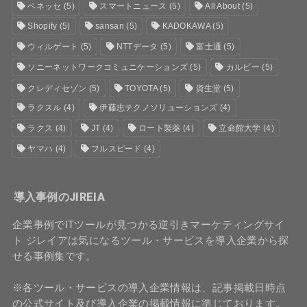
ベネッセ
(5)
スマートニュース
(5)
All About
(5)
Shopify
(5)
sansan
(5)
KADOKAWA
(5)
ウィルゲート
(5)
NTTデータ
(5)
富士通
(5)
ソニーネットワークコミュニケーションズ
(5)
カルビー
(5)
クレディセゾン
(5)
TOYOTA
(5)
資生堂
(5)
ラクスル
(4)
伊藤忠テクノソリューションズ
(4)
ラクス
(4)
JT
(4)
ロート製薬
(4)
立命館大学
(4)
ヤマハ
(4)
フルスピード
(4)
導入事例のJIREIA
企業事例でITツールが見つかる逆引きマーケティングサイ
ト ジレイアは気になるツール・サービスを導入企業から探
せる事例集です。
※各ツール・サービスの導入企業情報は、記事掲載日時点
の公式サイト及び導入企業の掲載情報に準じております。