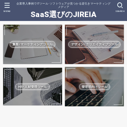
企業導入事例でITツール･ソフトウェアが見つかる逆引きマーケティング
メディア
MENU
SEARCH
SaaS選びのJIREIA
集客･マーケティングツール
デザイン･クリエイティブツール
HR･人材管理ツール
管理部向けツール