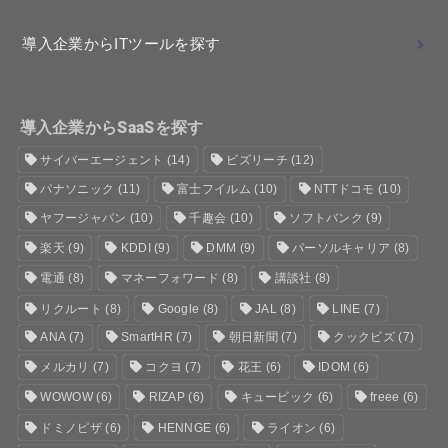
導入企業からITツールを探す
導入企業からSaaSを探す
サイバーエージェント
(14)
ビズリーチ
(12)
パナソニック
(11)
富士フイルム
(10)
NTTドコモ
(10)
ヤフージャパン
(10)
千趣会
(10)
ソフトバンク
(9)
楽天
(9)
KDDI
(9)
DMM
(9)
パーソルキャリア
(8)
電通
(8)
マネーフォワード
(8)
講談社
(8)
リクルート
(8)
Google
(8)
JAL
(8)
LINE
(7)
ANA
(7)
SmartHR
(7)
朝日新聞
(7)
クックビズ
(7)
メルカリ
(7)
コクヨ
(7)
花王
(6)
IDOM
(6)
WOWOW
(6)
RIZAP
(6)
キュービック
(6)
freee
(6)
ドミノピザ
(6)
HENNGE
(6)
ライオン
(6)